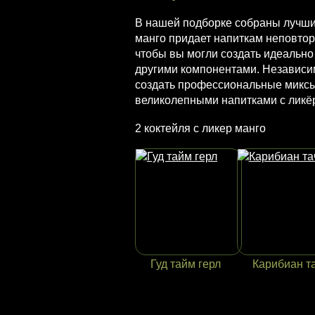
В нашей подборке собраны лучшие
манго придает напиткам неповто
чтобы вы могли создать идеально
другими компонентами. Независим
создать профессиональные миксы 
великолепными напитками с ликё
2 коктейля с ликер манго
Гуд тайм герл
Карибиан т