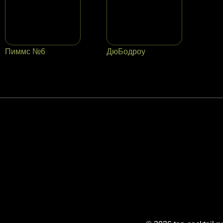
Пиммс №6
ДюБодроу