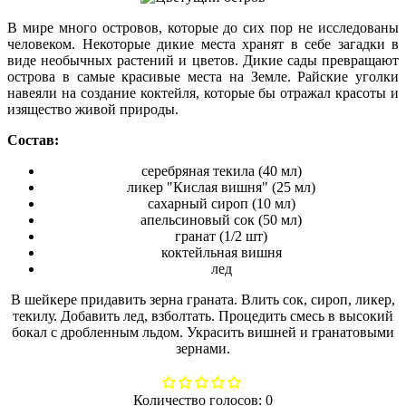
В мире много островов, которые до сих пор не исследованы
человеком. Некоторые дикие места хранят в себе загадки в
виде необычных растений и цветов. Дикие сады превращают
острова в самые красивые места на Земле. Райские уголки
навеяли на создание коктейля, которые бы отражал красоты и
изящество живой природы.
Состав:
серебряная текила (40 мл)
ликер "Кислая вишня" (25 мл)
сахарный сироп (10 мл)
апельсиновый сок (50 мл)
гранат (1/2 шт)
коктейльная вишня
лед
В шейкере придавить зерна граната. Влить сок, сироп, ликер,
текилу. Добавить лед, взболтать. Процедить смесь в высокий
бокал с дробленным льдом. Украсить вишней и гранатовыми
зернами.
Количество голосов:
0