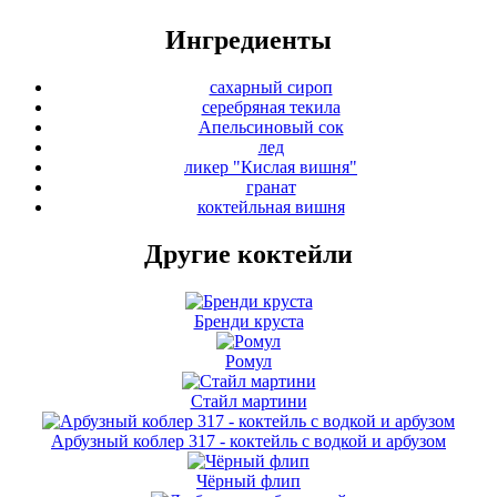
Ингредиенты
сахарный сироп
серебряная текила
Апельсиновый сок
лед
ликер "Кислая вишня"
гранат
коктейльная вишня
Другие коктейли
Бренди круста
Ромул
Стайл мартини
Арбузный коблер 317 - коктейль с водкой и арбузом
Чёрный флип