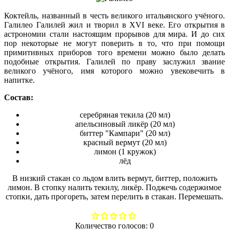
Коктейль, названный в честь великого итальянского учёного.
Галилео Галилей жил и творил в XVI веке. Его открытия в
астрономии стали настоящим прорывов для мира. И до сих
пор некоторые не могут поверить в то, что при помощи
примитивных приборов того времени можно было делать
подобные открытия. Галилей по праву заслужил звание
великого учёного, имя которого можно увековечить в
напитке.
Состав:
серебряная текила (20 мл)
апельсиновый ликёр (20 мл)
биттер "Кампари" (20 мл)
красный вермут (20 мл)
лимон (1 кружок)
лёд
В низкий стакан со льдом влить вермут, биттер, положить
лимон. В стопку налить текилу, ликёр. Поджечь содержимое
стопки, дать прoгореть, затем перелить в стакан. Перемешать.
Количество голосов:
0