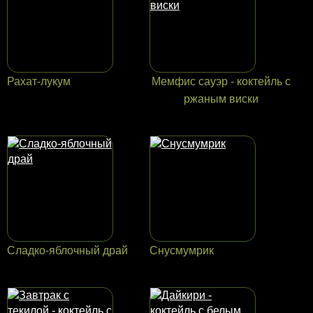
Рахат-лукум
Мемфис сауэр - коктейль с
ржаным виски
Сладко-яблочный драй
Снусмумрик