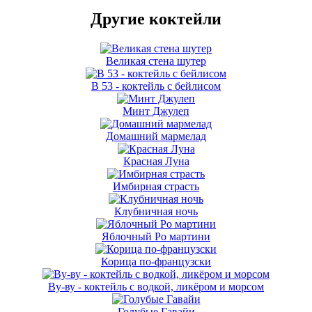
Другие коктейли
Великая стена шутер
В 53 - коктейль с бейлисом
Минт Джулеп
Домашний мармелад
Красная Луна
Имбирная страсть
Клубничная ночь
Яблочный Ро мартини
Корица по-французски
Ву-ву - коктейль с водкой, ликёром и морсом
Голубые Гавайи