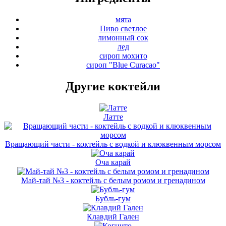
мята
Пиво светлое
лимонный сок
лед
сироп мохито
сироп "Blue Curacao"
Другие коктейли
Латте
Вращающий части - коктейль с водкой и клюквенным морсом
Оча карай
Май-тай №3 - коктейль с белым ромом и гренадином
Бубль-гум
Клавдий Гален