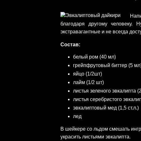
Нап
благодаря другому человеку.
экстравагантные и не всегда дост
Состав:
белый ром (40 мл)
грейпфрутовый биттер (5 мл
яйцо (1/2шт)
лайм (1/2 шт)
листья зеленого эвкалипта (
листья серебристого эвкалип
эвкалиптовый мед (1,5 ст.л.)
лед
В шейкере со льдом смешать инг
украсить листьями эвкалипта.