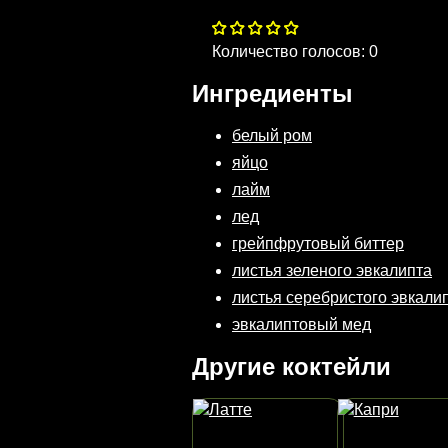
Количество голосов:
0
Ингредиенты
белый ром
яйцо
лайм
лед
грейпфрутовый биттер
листья зеленого эвкалипта
листья серебристого эвкали
эвкалиптовый мед
Другие коктейли