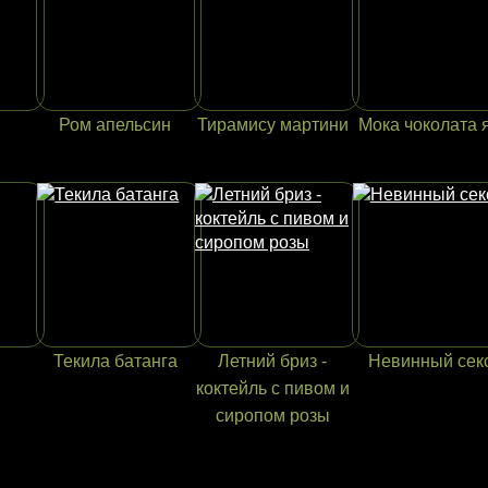
Ром апельсин
Тирамису мартини
Мока чоколата 
Текила батанга
Летний бриз -
Невинный сек
коктейль с пивом и
сиропом розы