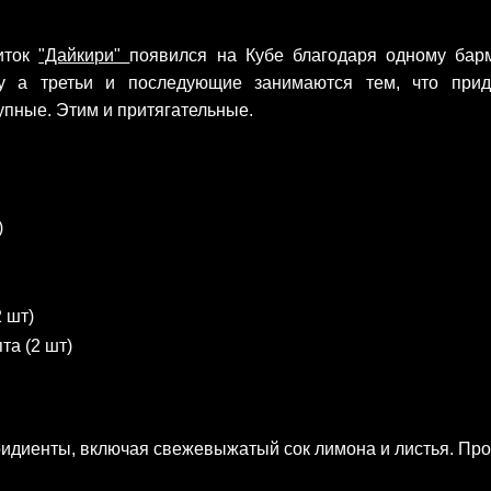
иток
"Дайкири"
появился на Кубе благодаря одному бар
 Ну а третьи и последующие занимаются тем, что пр
упные. Этим и притягательные.
)
2 шт)
та (2 шт)
ридиенты, включая свежевыжатый сок лимона и листья. Про