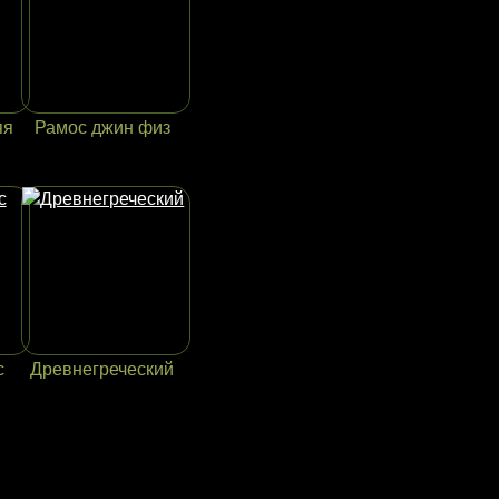
яя
Рамос джин физ
с
Древнегреческий