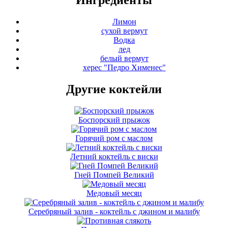
Лимон
сухой вермут
Водка
лед
белый вермут
херес "Педро Хименес"
Другие коктейли
Боспорский прыжок
Горячий ром с маслом
Летний коктейль с виски
Гней Помпей Великий
Медовый месяц
Серебряный залив - коктейль с джином и малибу