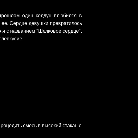
прошлом один колдун влюбился в
л ее. Сердце девушки превратилось
йля с названием "Шелковое сердце".
слевкусие.
Процедить смесь в высокий стакан с