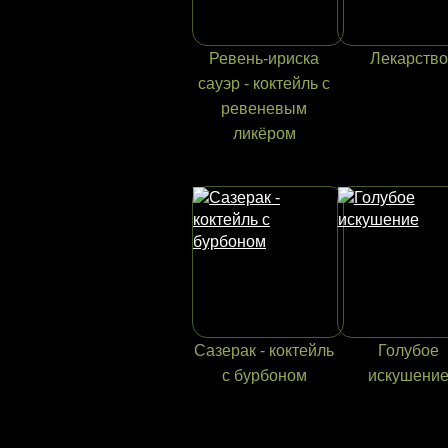
Ревень-ириска
Лекарство
сауэр - коктейль с
ревеневым
ликёром
Сазерак - коктейль
Голубое
с бурбоном
искушени