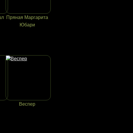
шл
Пряная Маргарита
Юбари
Веспер