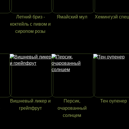
Летний бриз -
Ямайский мул
Хемингуэй спе
коктейль с пивом и
сиропом розы
Вишневый ликер и
Персик,
Тен оупенер
е
грейпфрут
очарованный
солнцем