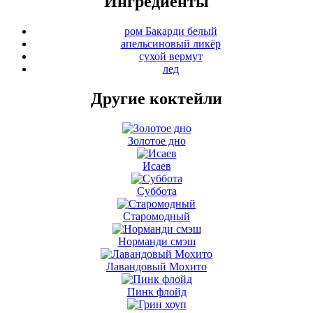
Ингредиенты
ром Бакарди белый
апельсиновый ликёр
сухой вермут
лед
Другие коктейли
Золотое дно
Исаев
Суббота
Старомодный
Норманди смэш
Лавандовый Мохито
Пинк флойд