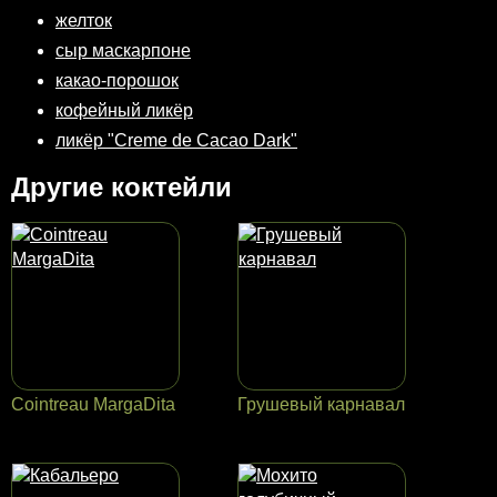
желток
сыр маскарпоне
какао-порошок
кофейный ликёр
ликёр "Сreme de Cacao Dark"
Другие коктейли
Cointreau MargaDita
Грушевый карнавал