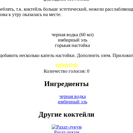
треблять, т.к. коктейль больше эстетический, нежели расслабля
ва к утру оказалась на месте.
черная водка (60 мл)
имбирный эль
горькая настойка
 добавить несколько капель настойки. Дополнить элем. Приложит
Количество голосов:
0
Ингредиенты
черная водка
имбирный эль
Другие коктейли
Рахат-лукум