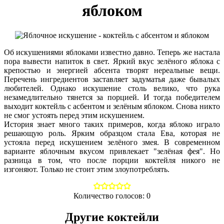
яблоком
Об искушениями яблоками известно давно. Теперь же настала
пора вывести напиток в свет. Яркий вкус зелёного яблока с
крепостью и энергией абсента творят нереальные вещи.
Перечень ингредиентов заставляет задуматья даже бывалых
любителей. Однако искушение столь велико, что рука
незамедлительно тянется за порцией. И тогда победителем
выходит коктейль с асбентом и зелёным яблоком. Снова никто
не смог устоять перед этим искушением.
История знает много таких примеров, когда яблоко играло
решающую роль. Ярким образцом стала Ева, которая не
устояла перед искушением зелёного змея. В современном
варианте яблочным вкусом привлекает "зелёная фея". Но
разница в том, что после порции коктейля никого не
изгоняют. Только не стоит этим злоупотреблять.
Количество голосов:
0
Другие коктейли