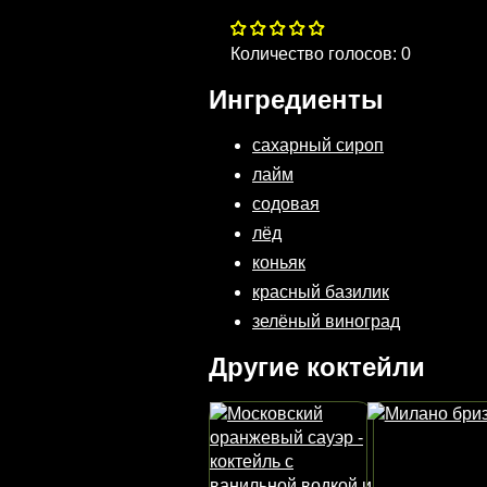
Количество голосов:
0
Ингредиенты
сахарный сироп
лайм
содовая
лёд
коньяк
красный базилик
зелёный виноград
Другие коктейли