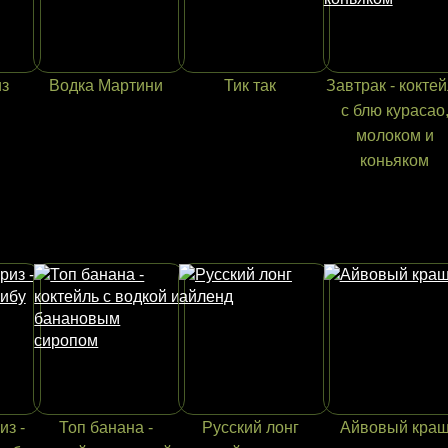
из
Водка Мартини
Тик так
Завтрак - кокте
с блю курасао
молоком и
коньяком
из -
Топ банана -
Русский лонг
Айвовый кра