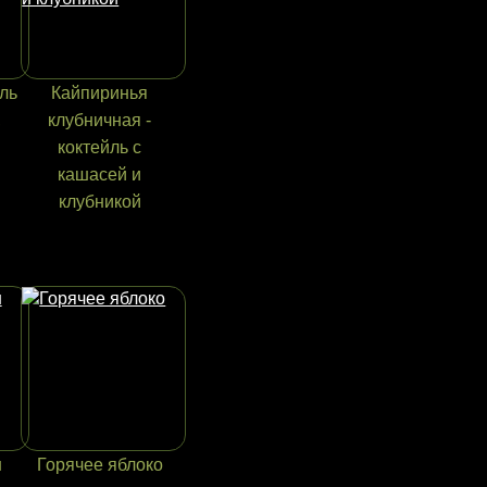
йль
Кайпиринья
,
клубничная -
коктейль с
кашасей и
клубникой
ш
Горячее яблоко