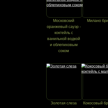
Московский
Милано бр
оранжевый сауэр -
коктейль с
ванильной водкой
и облепиховым
соком
Золотая слеза
Кокосовый бр