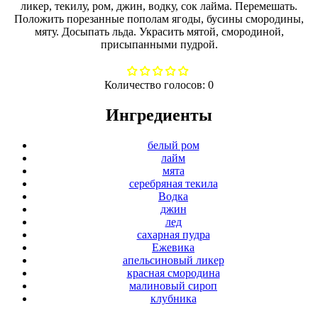
ликер, текилу, ром, джин, водку, сок лайма. Перемешать.
Положить порезанные пополам ягоды, бусины смородины,
мяту. Досыпать льда. Украсить мятой, смородиной,
присыпанными пудрой.
Количество голосов:
0
Ингредиенты
белый ром
лайм
мята
серебряная текила
Водка
джин
лед
сахарная пудра
Ежевика
апельсиновый ликер
красная смородина
малиновый сироп
клубника