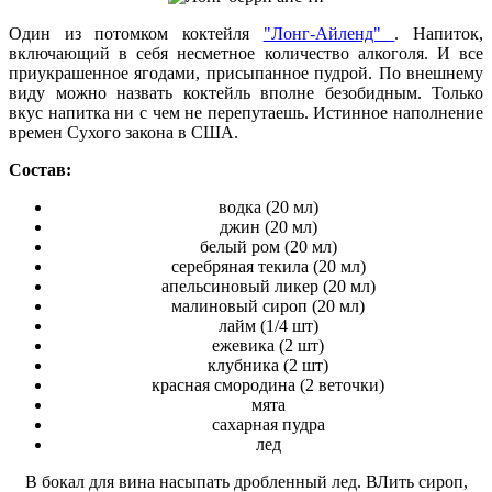
Один из потомком коктейля
"Лонг-Айленд"
. Напиток,
включающий в себя несметное количество алкоголя. И все
приукрашенное ягодами, присыпанное пудрой. По внешнему
виду можно назвать коктейль вполне безобидным. Только
вкус напитка ни с чем не перепутаешь. Истинное наполнение
времен Сухого закона в США.
Состав:
водка (20 мл)
джин (20 мл)
белый ром (20 мл)
серебряная текила (20 мл)
апельсиновый ликер (20 мл)
малиновый сироп (20 мл)
лайм (1/4 шт)
ежевика (2 шт)
клубника (2 шт)
красная смородина (2 веточки)
мята
сахарная пудра
лед
В бокал для вина насыпать дробленный лед. ВЛить сироп,