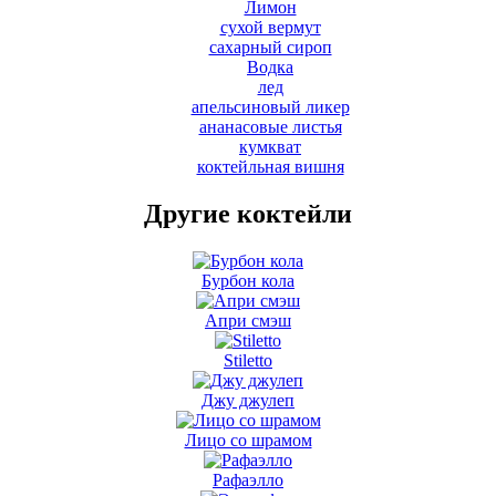
Лимон
сухой вермут
сахарный сироп
Водка
лед
апельсиновый ликер
ананасовые листья
кумкват
коктейльная вишня
Другие коктейли
Бурбон кола
Апри смэш
Stiletto
Джу джулеп
Лицо со шрамом
Рафаэлло