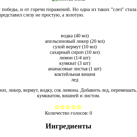
т победы, и от горечи поражений. Но одна из таких "слез" стал
представил слезу не простую, а золотую.
водка (40 мл)
апельсиновый ликер (20 мл)
сухой вермут (10 мл)
сахарный сироп (10 мл)
лимон (1/4 шт)
кумкват (3 шт)
ананасовые листья (1 шт)
коктейльная вишня
лед
роп, ликер, вермут, водку, сок лимона. Добавить лед, перемешат
кумкватом, вишней и листом.
Количество голосов:
0
Ингредиенты