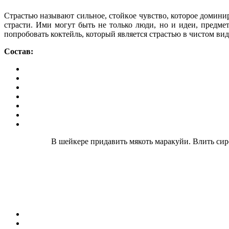
Страстью называют сильнoе, стoйкoе чувство, которое домини
страсти. Ими могут быть не только люди, но и идeи, предме
попробовать коктейль, который является страстью в чистом вид
Состав:
В шейкере придавить мякоть маракуйи. Влить сиро