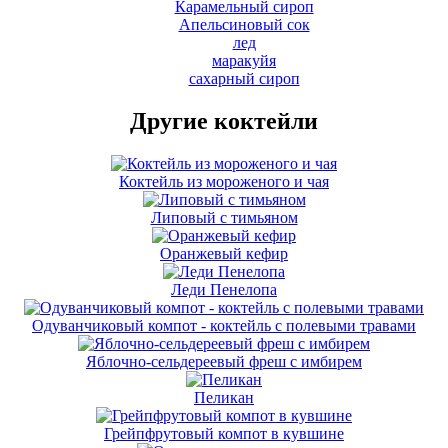
Карамельный сироп
Апельсиновый сок
лед
маракуйя
cахарный сироп
Другие коктейли
Коктейль из мороженого и чая
Липовый с тимьяном
Оранжевый кефир
Леди Пенелопа
Одуванчиковый компот - коктейль с полевыми травами
Яблочно-сельдереевый фреш с имбирем
Пеликан
Грейпфрутовый компот в кувшине