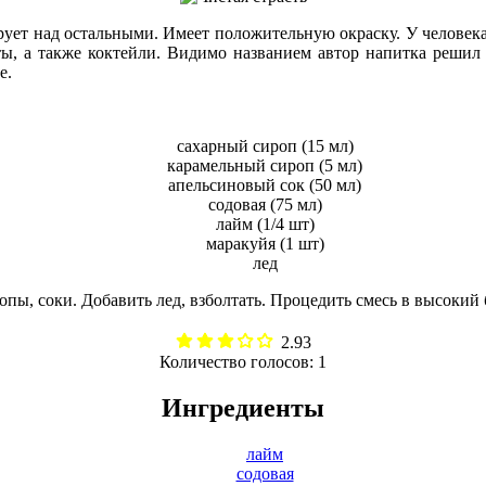
рует над остальными. Имеет положительную окраску. У человека 
ты, а также коктейли. Видимо названием автор напитка решил 
е.
cахарный сироп (15 мл)
карамельный сироп (5 мл)
апельсиновый сок (50 мл)
содовая (75 мл)
лайм (1/4 шт)
маракуйя (1 шт)
лед
пы, соки. Добавить лед, взболтать. Процедить смесь в высокий 
2.93
Количество голосов:
1
Ингредиенты
лайм
содовая