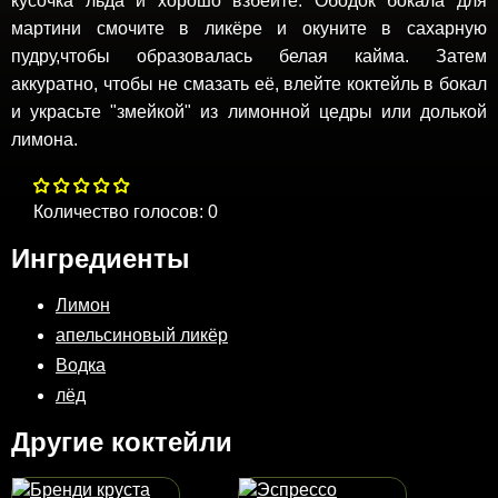
кусочка льда и хорошо взбейте. Ободок бокала для
мартини смочите в ликёре и окуните в сахарную
пудру,чтобы образовалась белая кайма. Затем
аккуратно, чтобы не смазать её, влейте коктейль в бокал
и украсьте "змейкой" из лимонной цедры или долькой
лимона.
Количество голосов:
0
Ингредиенты
Лимон
апельсиновый ликёр
Водка
лёд
Другие коктейли