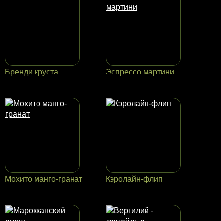
Бренди круста
Эспрессо мартини
Мохито манго-гранат
Кэролайн-флип