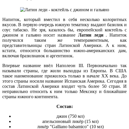
Напиток, который вместил в себя несколько колоритных
вкусов. В первую очередь южную тематику выдают базилик и
соус табаско. Не зря, казалось бы, европейский коктейль с
джином и гальяно носит название
Латин леди
. Напиток
получился таким же темпераментным, как
представительницы стран Латинской Америки. А к ним,
кстати, относится большинство южно-американских дам,
включая бразилианок и аргентинок.
Впервые название ввёл Наполеон III. Первоначально так
называли страны, где жили выходцы из Европы. В США
такое наименование прижилось только в начале XX века. До
этого страны носили название Испанская Америка. Сегодня в
состав Латинской Америки входит чуть более 50 стран. И
неправильно относить к ним только Мексику и ближайшие
страны южного континента.
Состав:
джин (750 мл)
апельсиновый ликёр (15 мл)
ликёр "Galliano balsamico" (10 мл)