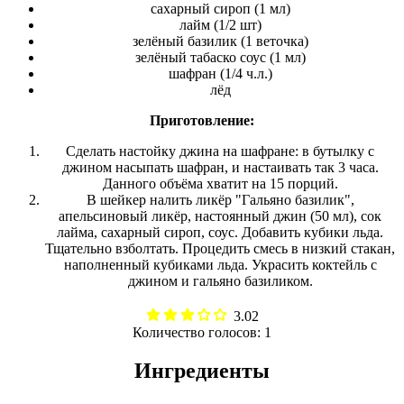
cахарный сироп (1 мл)
лайм (1/2 шт)
зелёный базилик (1 веточка)
зелёный табаско соус (1 мл)
шафран (1/4 ч.л.)
лёд
Приготовление:
Сделать настойку джина на шафране: в бутылку с
джином насыпать шафран, и настаивать так 3 часа.
Данного объёма хватит на 15 порций.
В шейкер налить ликёр "Гальяно базилик",
апельсиновый ликёр, настоянный джин (50 мл), сок
лайма, сахарный сироп, соус. Добавить кубики льда.
Тщательно взболтать. Процедить смесь в низкий стакан,
наполненный кубиками льда. Украсить коктейль с
джином и гальяно базиликом.
3.02
Количество голосов:
1
Ингредиенты