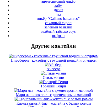
апельсиновый ликёр
лайм
джин
лёд
ликёр "Galliano balsamico"
cахарный сироп
зелёный базилик
зелёный табаско соус
шафран
Другие коктейли
Пирсберри - коктейль с грушевой водкой и огурцом
Айсберг
Стиль жизни
Горящий Генри
Мари лав - коктейль с дженевером и малиной
Карнавальный физ - коктейль с белым ромом