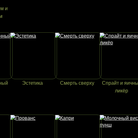
м и
м
ный
Эстетика
Смерть сверху
Спрайт и яичн
ликёр