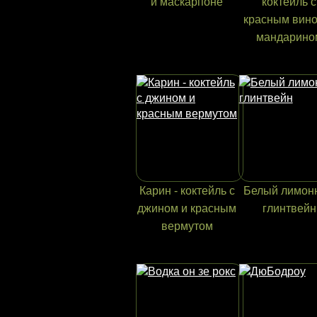
и маскарпоне
коктейль с
красным вино
мандарино
Карин - коктейль с
Белый лимон
джином и красным
глинтвейн
вермутом