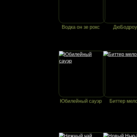
Водка он зе рокс
ДюБодроу
Юбилейный сауэр
Биттер мел