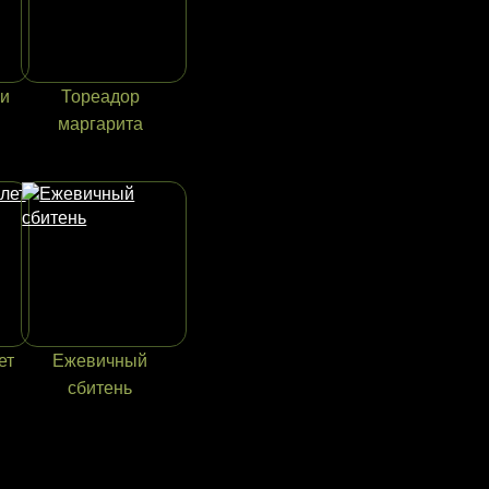
ки
Тореадор
маргарита
ет
Ежевичный
сбитень