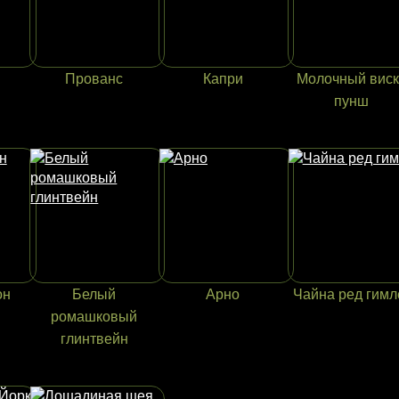
Прованс
Капри
Молочный вис
пунш
он
Белый
Арно
Чайна ред гимл
ромашковый
глинтвейн